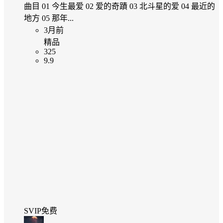
曲目 01 今生最爱 02 爱的奇蹟 03 北斗星的爱 04 最近的
地方 05 那年...
3月前
精品
325
9.9
SVIP免费