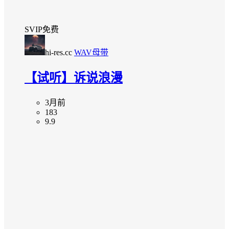
SVIP免费
hi-res.cc
WAV母带
【试听】诉说浪漫
3月前
183
9.9