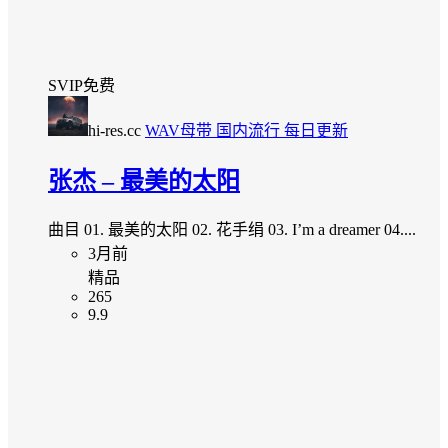
SVIP免费
hi-res.cc
WAV母带
国内流行
每日更新
张杰 – 最美的太阳
曲目 01. 最美的太阳 02. 花手绢 03. I’m a dreamer 04....
3月前
精品
265
9.9