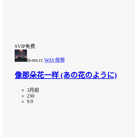
SVIP免费
hi-res.cc
WAV母带
像那朵花一样 (あの花のように)
3月前
230
9.9