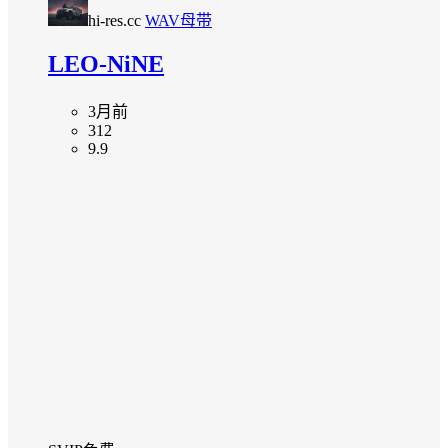
hi-res.cc
WAV母带
LEO-NiNE
3月前
312
9.9