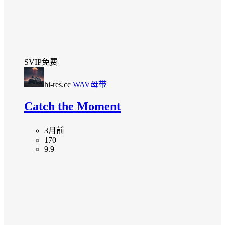
SVIP免费
hi-res.cc
WAV母带
Catch the Moment
3月前
170
9.9