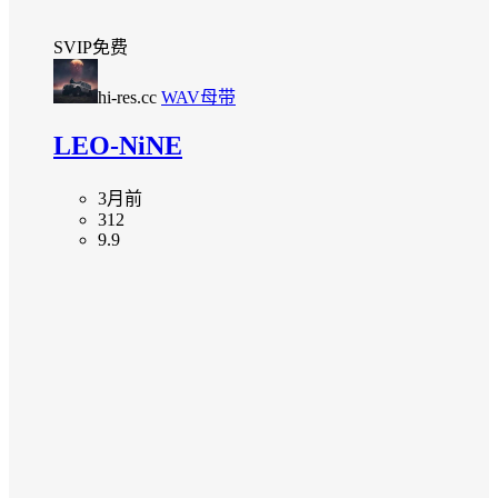
SVIP免费
hi-res.cc
WAV母带
LEO-NiNE
3月前
312
9.9