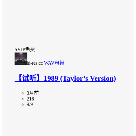
SVIP免费
hi-res.cc
WAV母带
【试听】1989 (Taylor’s Version)
3月前
216
9.9