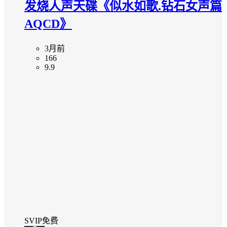
发烧人声天碟《似水如歌.钻石女声篇
AQCD》
3月前
166
9.9
SVIP免费