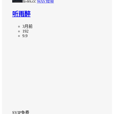
hi-res.cc
WAV母带
听雨醉
3月前
192
9.9
SVIP免费