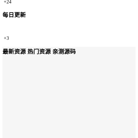
+24
每日更新
+3
最新资源
热门资源
亲测源码