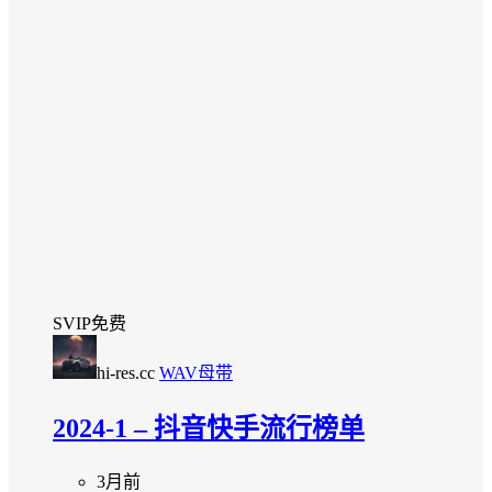
SVIP免费
hi-res.cc
WAV母带
2024-1 – 抖音快手流行榜单
3月前