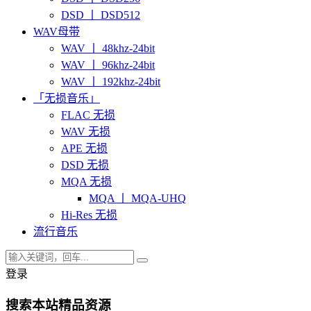
DSD 丨 DSD512
WAV母带
WAV 丨 48khz-24bit
WAV 丨 96khz-24bit
WAV 丨 192khz-24bit
「无损音乐」
FLAC 无损
WAV 无损
APE 无损
DSD 无损
MQA 无损
MQA 丨 MQA-UHQ
Hi-Res 无损
流行音乐
登录
搜索本站精品资源