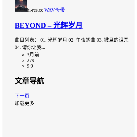
hi-res.cc
WAV母带
BEYOND – 光辉岁月
曲目列表： 01. 光辉岁月 02. 午夜怨曲 03. 撒旦的诅咒
04. 请你让我...
3月前
279
9.9
文章导航
下一页
加载更多