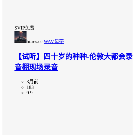
SVIP免费
hi-res.cc
WAV母带
【试听】四十岁的种种-伦敦大都会录
音棚现场录音
3月前
183
9.9