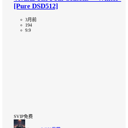
[Pure DSD512]
3月前
194
9.9
SVIP免费