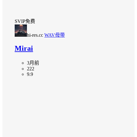
SVIP免费
hi-res.cc
WAV母带
Mirai
3月前
222
9.9